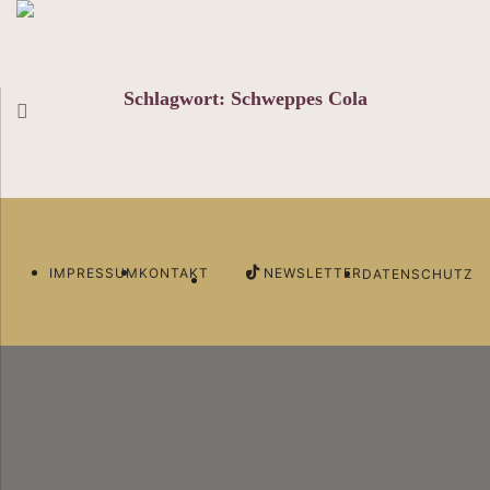
Schlagwort:
Schweppes Cola
IMPRESSUM
KONTAKT
NEWSLETTER
DATENSCHUTZ
Newsletter
Deine Business Besties im Postfach. Abonniere
jetzt unseren Newsletter.