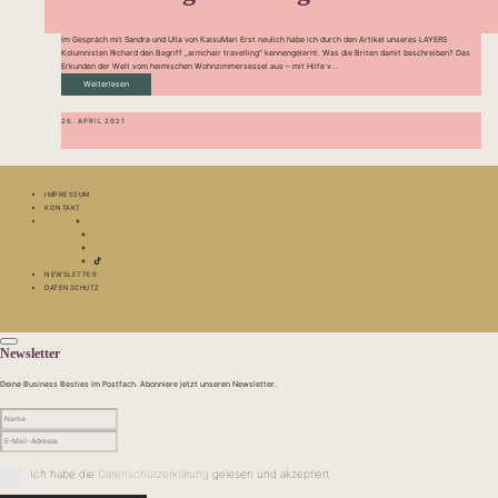
Im Gespräch mit Sandra und Ulla von KaisuMari Erst neulich habe ich durch den Artikel unseres LAYERS
Kolumnisten Richard den Begriff „armchair travelling“ kennengelernt. Was die Briten damit beschreiben? Das
Erkunden der Welt vom heimischen Wohnzimmersessel aus – mit Hilfe v...
Weiterlesen
26. APRIL 2021
IMPRESSUM
KONTAKT
NEWSLETTER
DATENSCHUTZ
Newsletter
Deine Business Besties im Postfach. Abonniere jetzt unseren Newsletter.
Ich habe die
Datenschutzerklärung
gelesen und akzeptiert.