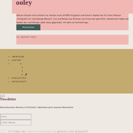
ooley
Warum Socken nicht einfach nur Socken sind LAYERS Fotografin und Autorin Sophie hat für ihren Podcast
„Fotografie für nachhaltige Marken“ Lise und Roman aus Bremen zum Interview getroffen. Gemeinsam haben die
beiden das nachhaltige Label ooley gegründet, mit dem sie hochwertige,...
Weiterlesen
24. AUGUST 2022
IMPRESSUM
KONTAKT
NEWSLETTER
DATENSCHUTZ
Newsletter
Deine Business Besties im Postfach. Abonniere jetzt unseren Newsletter.
Ich habe die
Datenschutzerklärung
gelesen und akzeptiert.