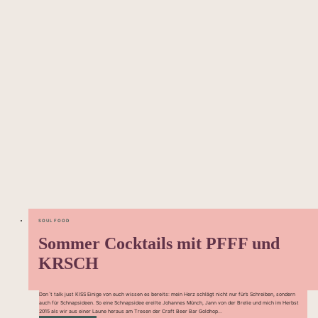
SOUL FOOD
Sommer Cocktails mit PFFF und
KRSCH
Don´t talk just KISS Einige von euch wissen es bereits: mein Herz schlägt nicht nur für’s Schreiben, sondern
auch für Schnapsideen. So eine Schnapsidee ereilte Johannes Münch, Jann von der Brelie und mich im Herbst
2015 als wir aus einer Laune heraus am Tresen der Craft Beer Bar Goldhop...