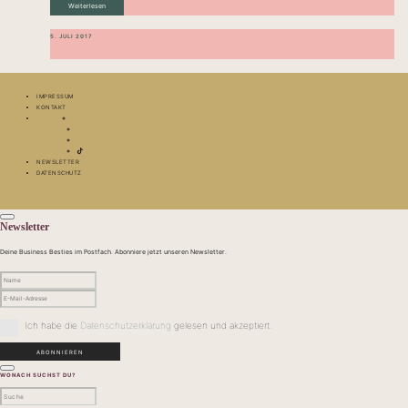
Weiterlesen
5. JULI 2017
IMPRESSUM
KONTAKT
NEWSLETTER
DATENSCHUTZ
Newsletter
Deine Business Besties im Postfach. Abonniere jetzt unseren Newsletter.
Ich habe die
Datenschutzerklärung
gelesen und akzeptiert.
WONACH SUCHST DU?