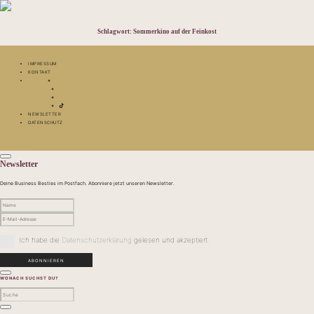
Schlagwort:
Sommerkino auf der Feinkost
IMPRESSUM
KONTAKT
NEWSLETTER
DATENSCHUTZ
Newsletter
Deine Business Besties im Postfach. Abonniere jetzt unseren Newsletter.
Ich habe die
Datenschutzerklärung
gelesen und akzeptiert.
WONACH SUCHST DU?