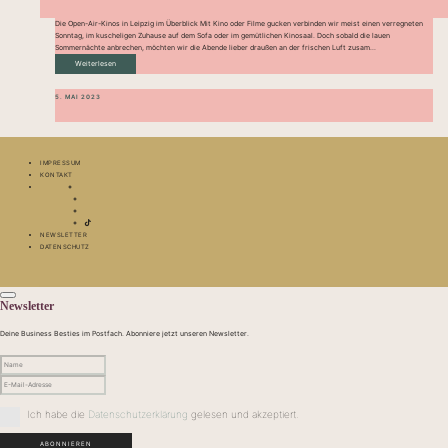
Die Open-Air-Kinos in Leipzig im Überblick Mit Kino oder Filme gucken verbinden wir meist einen verregneten
Sonntag, im kuscheligen Zuhause auf dem Sofa oder im gemütlichen Kinosaal. Doch sobald die lauen
Sommernächte anbrechen, möchten wir die Abende lieber draußen an der frischen Luft zusam...
Weiterlesen
5. MAI 2023
IMPRESSUM
KONTAKT
NEWSLETTER
DATENSCHUTZ
Newsletter
Deine Business Besties im Postfach. Abonniere jetzt unseren Newsletter.
Ich habe die
Datenschutzerklärung
gelesen und akzeptiert.