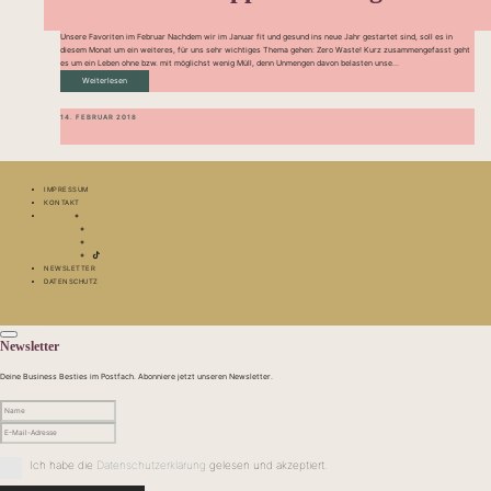
Unsere Favoriten im Februar Nachdem wir im Januar fit und gesund ins neue Jahr gestartet sind, soll es in
diesem Monat um ein weiteres, für uns sehr wichtiges Thema gehen: Zero Waste! Kurz zusammengefasst geht
es um ein Leben ohne bzw. mit möglichst wenig Müll, denn Unmengen davon belasten unse...
Weiterlesen
14. FEBRUAR 2018
IMPRESSUM
KONTAKT
NEWSLETTER
DATENSCHUTZ
Newsletter
Deine Business Besties im Postfach. Abonniere jetzt unseren Newsletter.
Ich habe die
Datenschutzerklärung
gelesen und akzeptiert.