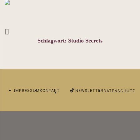
Schlagwort:
Studio Secrets
IMPRESSUM
KONTAKT
NEWSLETTER
DATENSCHUTZ
Newsletter
Deine Business Besties im Postfach. Abonniere
jetzt unseren Newsletter.