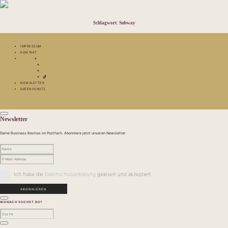
Schlagwort:
Subway
IMPRESSUM
KONTAKT
NEWSLETTER
DATENSCHUTZ
Newsletter
Deine Business Besties im Postfach. Abonniere jetzt unseren Newsletter.
Ich habe die
Datenschutzerklärung
gelesen und akzeptiert.
WONACH SUCHST DU?