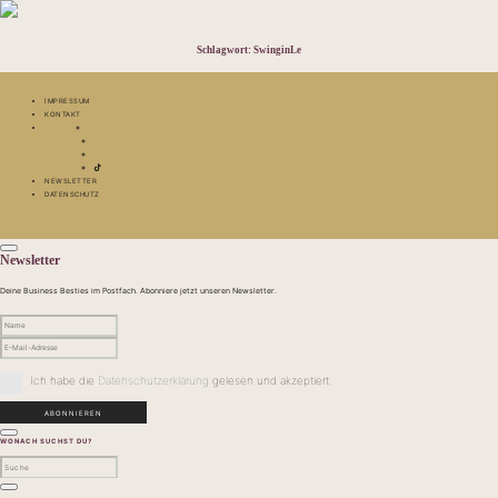
Schlagwort:
SwinginLe
IMPRESSUM
KONTAKT
NEWSLETTER
DATENSCHUTZ
Newsletter
Deine Business Besties im Postfach. Abonniere jetzt unseren Newsletter.
Ich habe die
Datenschutzerklärung
gelesen und akzeptiert.
WONACH SUCHST DU?