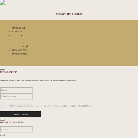
Schlagwort:
THOLD
IMPRESSUM
KONTAKT
NEWSLETTER
DATENSCHUTZ
Newsletter
Deine Business Besties im Postfach. Abonniere jetzt unseren Newsletter.
Ich habe die
Datenschutzerklärung
gelesen und akzeptiert.
WONACH SUCHST DU?