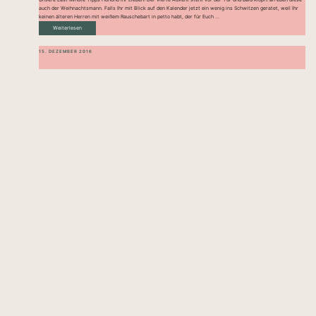
auch der Weihnachtsmann. Falls Ihr mit Blick auf den Kalender jetzt ein wenig ins Schwitzen geratet, weil Ihr
keinen älteren Herren mit weißem Rauschebart in petto habt, der für Euch ...
Weiterlesen
15. DEZEMBER 2016