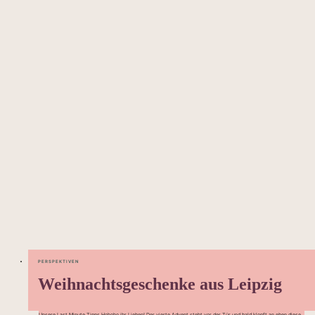
PERSPEKTIVEN
Weihnachtsgeschenke aus Leipzig
Unsere Last Minute Tipps Hohoho ihr Lieben! Der vierte Advent steht vor der Tür und bald klopft an eben diese