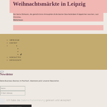
Weihnachtsmärkte in Leipzig
Der beste Glühwein, die gemütlichste Atmosphäre & die besten Geschenkideen Kräppelchen naschen, Last
Christma...
Weiterlesen
IMPRESSUM
KONTAKT
NEWSLETTER
DATENSCHUTZ
Newsletter
Deine Business Besties im Postfach. Abonniere jetzt unseren Newsletter.
Ich habe die
Datenschutzerklärung
gelesen und akzeptiert.