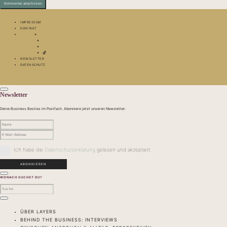
IMPRESSUM
KONTAKT
NEWSLETTER
DATENSCHUTZ
Newsletter
Deine Business Besties im Postfach. Abonniere jetzt unseren Newsletter.
Ich habe die
Datenschutzerklärung
gelesen und akzeptiert.
WONACH SUCHST DU?
ÜBER LAYERS
BEHIND THE BUSINESS: INTERVIEWS