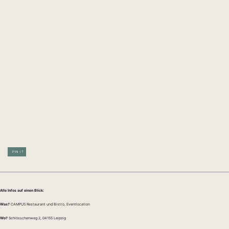
PIN IT
Alle Infos auf einen Blick:
Was?
CAMPUS Restaurant und Bistro, Eventlocation
Wo?
Schlösschenweg 2, 04155 Leipzig