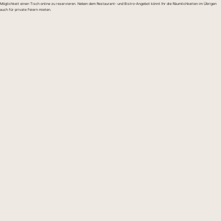
Möglichkeit einen Tisch online zu reservieren. Neben dem Restaurant- und Bistro-Angebot könnt Ihr die Räumlichkeiten im Übrigen
auch für private Feiern mieten.