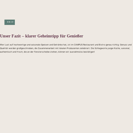
PIN IT
Unser Fazit – klarer Geheimtipp für Genießer
Wer Lust auf hochwertige und saisonale Speisen und Getränke hat, ist im CAMPUS Restaurant und Bistro genau richtig. Genuss und
Qualität werden großgeschrieben, die Zusammenarbeit mit lokalen Produzenten zelebriert. Die Schlagworte
junge Küche
,
saisonal
,
authentisch
und
frisch
, die an der Fensterscheibe stehen, können wir ausnahmslos bestätigen!