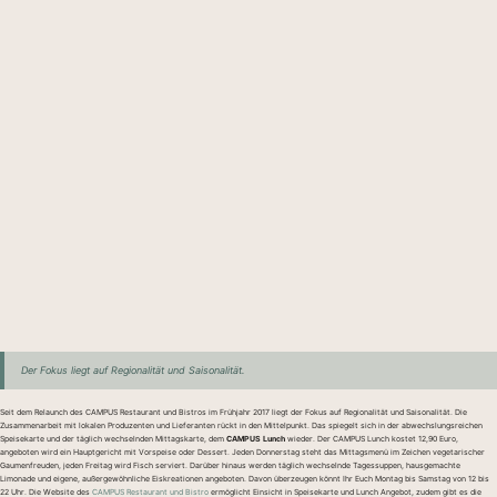
Der Fokus liegt auf Regionalität und Saisonalität.
Seit dem Relaunch des CAMPUS Restaurant und Bistros im Frühjahr 2017 liegt der Fokus auf Regionalität und Saisonalität. Die
Zusammenarbeit mit lokalen Produzenten und Lieferanten rückt in den Mittelpunkt. Das spiegelt sich in der abwechslungsreichen
Speisekarte und der täglich wechselnden Mittagskarte, dem
CAMPUS Lunch
wieder. Der CAMPUS Lunch kostet 12,90 Euro,
angeboten wird ein Hauptgericht mit Vorspeise oder Dessert. Jeden Donnerstag steht das Mittagsmenü im Zeichen vegetarischer
Gaumenfreuden, jeden Freitag wird Fisch serviert. Darüber hinaus werden täglich wechselnde Tagessuppen, hausgemachte
Limonade und eigene, außergewöhnliche Eiskreationen angeboten. Davon überzeugen könnt Ihr Euch Montag bis Samstag von 12 bis
22 Uhr. Die Website des
CAMPUS Restaurant und Bistro
ermöglicht Einsicht in Speisekarte und Lunch Angebot, zudem gibt es die