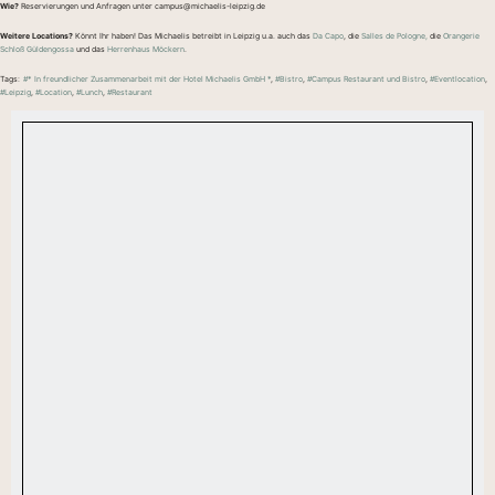
Wie?
Reservierungen und Anfragen unter campus@michaelis-leipzig.de
Weitere Locations?
Könnt Ihr haben! Das Michaelis betreibt in Leipzig u.a. auch das
Da Capo
, die
Salles de Pologne,
die
Orangerie
Schloß Güldengossa
und das
Herrenhaus Möckern
.
Tags:
#* In freundlicher Zusammenarbeit mit der Hotel Michaelis GmbH *
,
#Bistro
,
#Campus Restaurant und Bistro
,
#Eventlocation
,
#Leipzig
,
#Location
,
#Lunch
,
#Restaurant