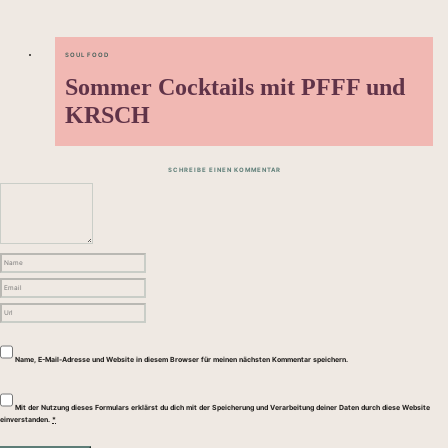
SOUL FOOD
Sommer Cocktails mit PFFF und
KRSCH
SCHREIBE EINEN KOMMENTAR
Name, E-Mail-Adresse und Website in diesem Browser für meinen nächsten Kommentar speichern.
Mit der Nutzung dieses Formulars erklärst du dich mit der Speicherung und Verarbeitung deiner Daten durch diese Website
einverstanden.
*