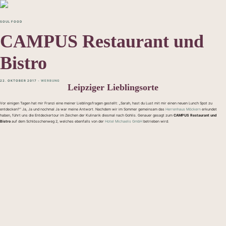
SOUL FOOD
CAMPUS Restaurant und
Bistro
22. OKTOBER 2017
- WERBUNG
Leipziger Lieblingsorte
Vor einigen Tagen hat mir Franzi eine meiner Lieblingsfragen gestellt: „Sarah, hast du Lust mit mir einen neuen Lunch Spot zu
entdecken?“ Ja, Ja und nochmal Ja war meine Antwort. Nachdem wir im Sommer gemeinsam das
Herrenhaus Möckern
erkundet
haben, führt uns die Entdeckertour im Zeichen der Kulinarik diesmal nach Gohlis. Genauer gesagt zum
CAMPUS Restaurant und
Bistro
auf dem Schlösschenweg 2, welches ebenfalls von der
Hotel Michaelis GmbH
betrieben wird.