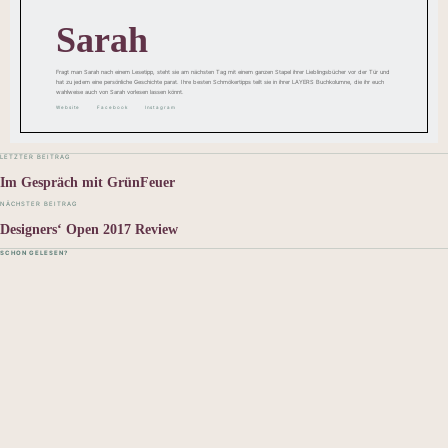
Sarah
Fragt man Sarah nach einem Lesetipp, steht sie am nächsten Tag mit einem ganzen Stapel ihrer Lieblingsbücher vor der Tür und
hat zu jedem eine persönliche Geschichte parat. Ihre besten Schmökertipps teilt sie in ihrer LAYERS Buchkolumne, die ihr euch
wahlweise auch von Sarah vorlesen lassen könnt.
Website
Facebook
Instagram
LETZTER BEITRAG
Im Gespräch mit GrünFeuer
NÄCHSTER BEITRAG
Designers‘ Open 2017 Review
SCHON GELESEN?