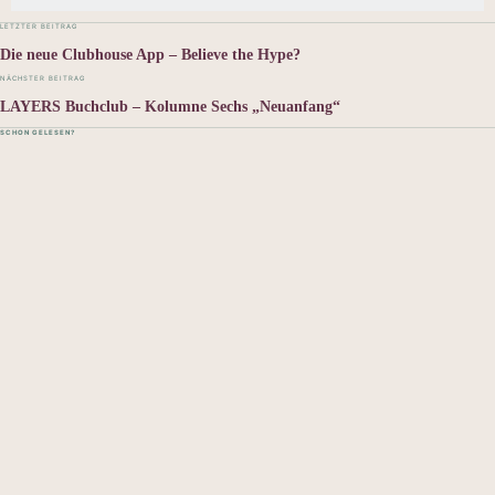
LETZTER BEITRAG
Die neue Clubhouse App – Believe the Hype?
NÄCHSTER BEITRAG
LAYERS Buchclub – Kolumne Sechs „Neuanfang“
SCHON GELESEN?