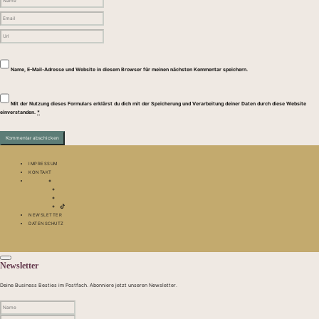
Name, E-Mail-Adresse und Website in diesem Browser für meinen nächsten Kommentar speichern.
Mit der Nutzung dieses Formulars erklärst du dich mit der Speicherung und Verarbeitung deiner Daten durch diese Website
einverstanden.
*
IMPRESSUM
KONTAKT
NEWSLETTER
DATENSCHUTZ
Newsletter
Deine Business Besties im Postfach. Abonniere jetzt unseren Newsletter.