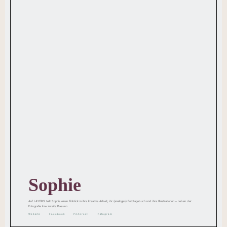
Sophie
Auf LAYERS teilt Sophie einen Einblick in ihre kreative Arbeit, ihr (analoges) Fototagebuch und ihre Illustrationen – neben der
Fotografie ihre zweite Passion.
Website
Facebook
Pinterest
Instagram