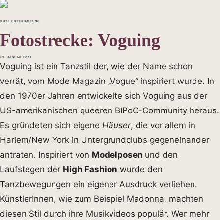
GUTE UNTERHALTUNG
Fotostrecke: Voguing
29. JANUAR 2021
Voguing ist ein Tanzstil der, wie der Name schon
verrät, vom Mode Magazin „Vogue“ inspiriert wurde. In
den 1970er Jahren entwickelte sich Voguing aus der
US-amerikanischen queeren BIPoC-Community heraus.
Es gründeten sich eigene
Häuser
, die vor allem in
Harlem/New York in Untergrundclubs gegeneinander
antraten. Inspiriert von
Modelposen
und den
Laufstegen der
High Fashion
wurde den
Tanzbewegungen ein eigener Ausdruck verliehen.
KünstlerInnen, wie zum Beispiel Madonna, machten
diesen Stil durch ihre Musikvideos populär. Wer mehr