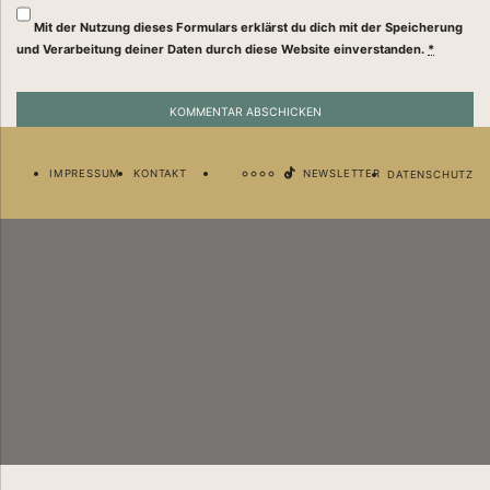
Mit der Nutzung dieses Formulars erklärst du dich mit der Speicherung
und Verarbeitung deiner Daten durch diese Website einverstanden.
*
Newsletter
Deine Business Besties im Postfach. Abonniere jetzt unseren Newsletter.
IMPRESSUM
KONTAKT
NEWSLETTER
DATENSCHUTZ
Ich habe die
Datenschutzerklärung
gelesen und akzeptiert.