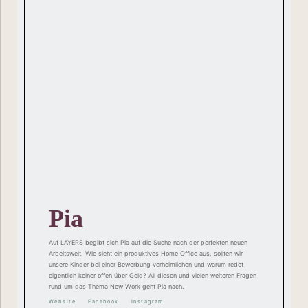
Pia
Auf LAYERS begibt sich Pia auf die Suche nach der perfekten neuen
Arbeitswelt. Wie sieht ein produktives Home Office aus, sollten wir
unsere Kinder bei einer Bewerbung verheimlichen und warum redet
eigentlich keiner offen über Geld? All diesen und vielen weiteren Fragen
rund um das Thema New Work geht Pia nach.
Website
Facebook
Instagram