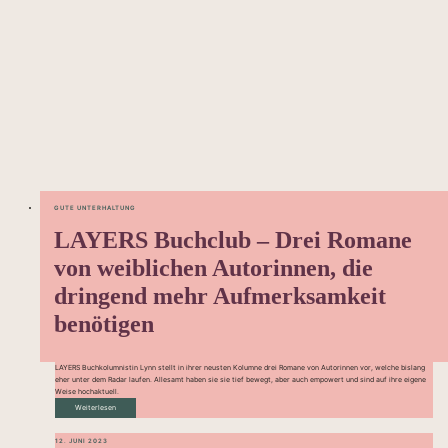
GUTE UNTERHALTUNG
LAYERS Buchclub – Drei Romane
von weiblichen Autorinnen, die
dringend mehr Aufmerksamkeit
benötigen
LAYERS Buchkolumnistin Lynn stellt in ihrer neusten Kolumne drei Romane von Autorinnen vor, welche bislang
eher unter dem Radar laufen. Allesamt haben sie sie tief bewegt, aber auch empowert und sind auf ihre eigene
Weise hochaktuell.
Weiterlesen
12. JUNI 2023