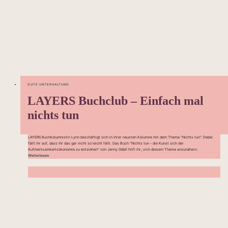
GUTE UNTERHALTUNG
LAYERS Buchclub – Einfach mal
nichts tun
LAYERS Buchkolumnistin Lynn beschäftigt sich in ihrer neusten Kolumne mit dem Thema "Nichts tun". Dabei
fällt ihr auf, dass ihr das gar nicht so leicht fällt. Das Buch "Nichts tun - die Kunst sich der
Aufmerksamkeitsökonomie zu entziehen" von Jenny Odell hilft ihr, sich diesem Thema anzunähern.
Weiterlesen