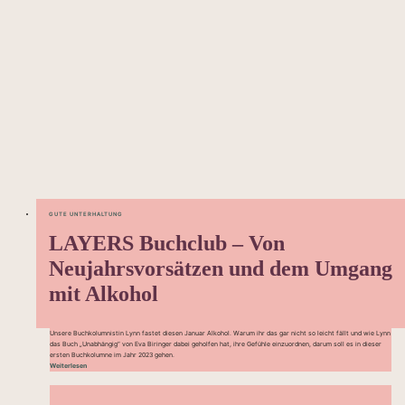
GUTE UNTERHALTUNG
LAYERS Buchclub – Von
Neujahrsvorsätzen und dem Umgang
mit Alkohol
Unsere Buchkolumnistin Lynn fastet diesen Januar Alkohol. Warum ihr das gar nicht so leicht fällt und wie Lynn
das Buch „Unabhängig“ von Eva Biringer dabei geholfen hat, ihre Gefühle einzuordnen, darum soll es in dieser
ersten Buchkolumne im Jahr 2023 gehen.
Weiterlesen