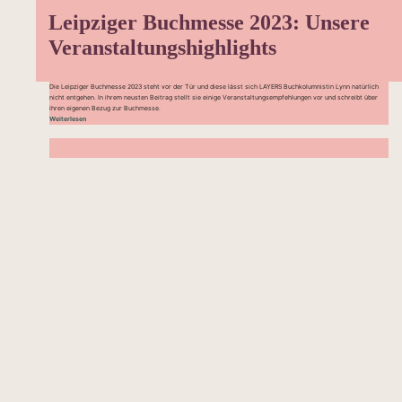
Leipziger Buchmesse 2023: Unsere
Veranstaltungshighlights
Die Leipziger Buchmesse 2023 steht vor der Tür und diese lässt sich LAYERS Buchkolumnistin Lynn natürlich
nicht entgehen. In ihrem neusten Beitrag stellt sie einige Veranstaltungsempfehlungen vor und schreibt über
ihren eigenen Bezug zur Buchmesse.
Weiterlesen