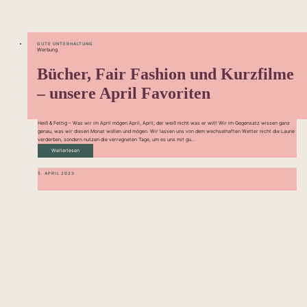
GUTE UNTERHALTUNG
Werbung
Bücher, Fair Fashion und Kurzfilme
– unsere April Favoriten
Heiß & Fettig – Was wir im April mögen April, April, der weiß nicht was er will! Wir im Gegensatz wissen ganz
genau, was wir diesen Monat wollen und mögen. Wir lassen uns von dem wechselhaften Wetter nicht die Laune
verderben, sondern nutzen die verregneten Tage, um es uns mit gu...
Weiterlesen
5. APRIL 2023