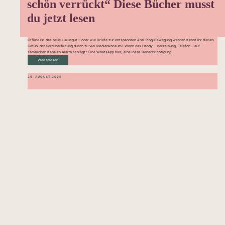
schön verrückt“ Diese Bücher musst
du jetzt lesen
Offline ist das neue Luxusgut – oder wie Briefe zur entspannten Anti-Ping-Bewegung werden Kennt ihr dieses
Gefühl der Reizüberflutung durch zu viel Medienkonsum? Wenn das Handy – Verzeihung, Telefon – auf
sämtlichen Kanälen Alarm schlägt? Eine WhatsApp hier, eine Insta-Benachrichtigung...
Weiterlesen
29. AUGUST 2025