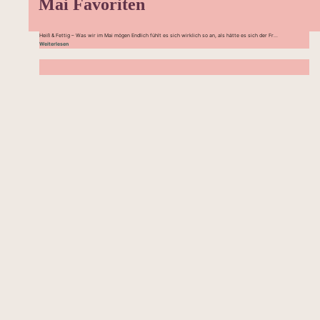
Mai Favoriten
Heiß & Fettig – Was wir im Mai mögen Endlich fühlt es sich wirklich so an, als hätte es sich der Fr...
Weiterlesen