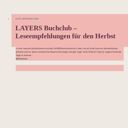
GUTE UNTERHALTUNG
LAYERS Buchclub –
Leseempfehlungen für den Herbst
In ihrer neusten Buchkolumne schreibt LAYERS Buchkolumnistin über ihre all-time-favorite Sommerbücher,
aktuelle und vor allem sommerliche Neuerscheinungen und gibt sogar einen Podcast-Tipp für augenschonende
Tage im Sommer.
Weiterlesen