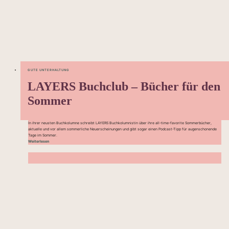
GUTE UNTERHALTUNG
LAYERS Buchclub – Bücher für den
Sommer
In ihrer neusten Buchkolumne schreibt LAYERS Buchkolumnistin über ihre all-time-favorite Sommerbücher,
aktuelle und vor allem sommerliche Neuerscheinungen und gibt sogar einen Podcast-Tipp für augenschonende
Tage im Sommer.
Weiterlesen