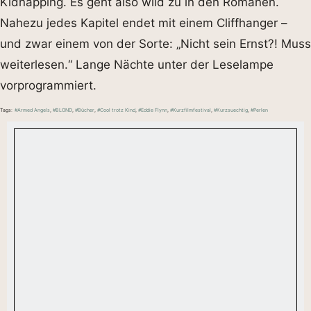
Kidnapping. Es geht also wild zu in den Romanen.
Nahezu jedes Kapitel endet mit einem Cliffhanger –
und zwar einem von der Sorte: „Nicht sein Ernst?! Muss
weiterlesen.“ Lange Nächte unter der Leselampe
vorprogrammiert.
Tags:
#Armed Angels
,
#BLOND
,
#Bücher
,
#Cool trotz Kind
,
#Eddie Flynn
,
#Kurzfilmfestival
,
#Kurzsuechtig
,
#Perlen