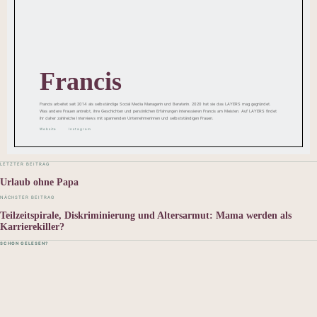
Francis
Francis arbeitet seit 2014 als selbständige Social Media Managerin und Beraterin. 2020 hat sie das LAYERS mag gegründet.
Was andere Frauen antreibt, ihre Geschichten und persönlichen Erfahrungen interessieren Francis am Meisten. Auf LAYERS findet
ihr daher zahlreiche Interviews mit spannenden Unternehmerinnen und selbstständigen Frauen.
Website
Instagram
LETZTER BEITRAG
Urlaub ohne Papa
NÄCHSTER BEITRAG
Teilzeitspirale, Diskriminierung und Altersarmut: Mama werden als
Karrierekiller?
SCHON GELESEN?