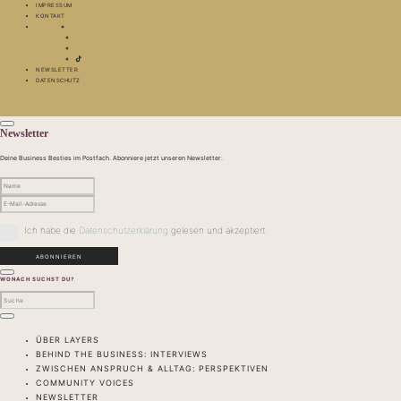
IMPRESSUM
KONTAKT
NEWSLETTER
DATENSCHUTZ
Newsletter
Deine Business Besties im Postfach. Abonniere jetzt unseren Newsletter.
Ich habe die
Datenschutzerklärung
gelesen und akzeptiert.
WONACH SUCHST DU?
ÜBER LAYERS
BEHIND THE BUSINESS: INTERVIEWS
ZWISCHEN ANSPRUCH & ALLTAG: PERSPEKTIVEN
COMMUNITY VOICES
NEWSLETTER