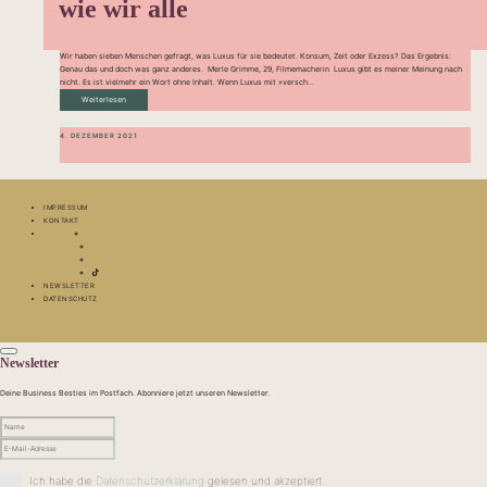
wie wir alle
Wir haben sieben Menschen gefragt, was Luxus für sie bedeutet. Konsum, Zeit oder Exzess? Das Ergebnis:
Genau das und doch was ganz anderes. Merle Grimme, 29, Filmemacherin Luxus gibt es meiner Meinung nach
nicht. Es ist vielmehr ein Wort ohne Inhalt. Wenn Luxus mit »versch...
Weiterlesen
4. DEZEMBER 2021
IMPRESSUM
KONTAKT
NEWSLETTER
DATENSCHUTZ
Newsletter
Deine Business Besties im Postfach. Abonniere jetzt unseren Newsletter.
Ich habe die
Datenschutzerklärung
gelesen und akzeptiert.