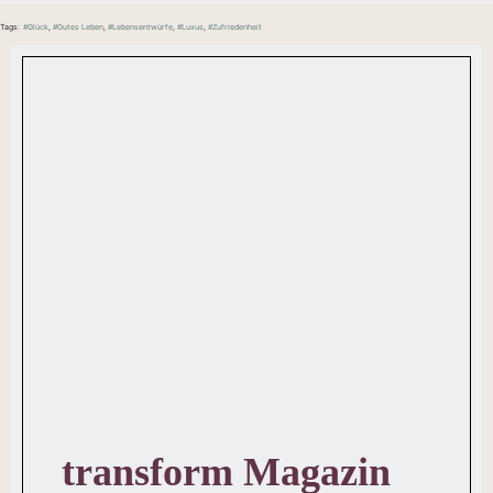
Tags:
#Glück
,
#Gutes Leben
,
#Lebensentwürfe
,
#Luxus
,
#Zufriedenheit
transform Magazin