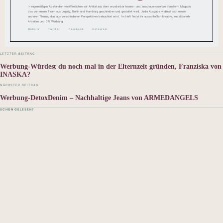
In regelmäßigen Abständen veröffentlichen wir Artikel aus dem wunderbar lesens- und anschauenswerten transform Magazin,
das von einem Team aus Leipzig, Berlin und Hamburg geschrieben und gestaltet wird. Jede Ausgabe widmet sich einem
anderen Thema, das aus verschiedenen Perspektiven beleuchtet wird. Im Heft findet ihr ausschließlich kreative, redaktionelle
Arbeiten und 0% Werbung.
Website
Twitter
Facebook
Instagram
LETZTER BEITRAG
Werbung-Würdest du noch mal in der Elternzeit gründen, Franziska von
INASKA?
NÄCHSTER BEITRAG
Werbung-DetoxDenim – Nachhaltige Jeans von ARMEDANGELS
SCHON GELESEN?