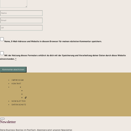
Name, E-Mail-Adresse und Website in diesem Browser für meinen nächsten Kommentar speichern.
Mit der Nutzung dieses Formulars erklärst du dich mit der Speicherung und Verarbeitung deiner Daten durch diese Website
einverstanden.
*
IMPRESSUM
KONTAKT
NEWSLETTER
DATENSCHUTZ
Newsletter
Deine Business Besties im Postfach. Abonniere jetzt unseren Newsletter.